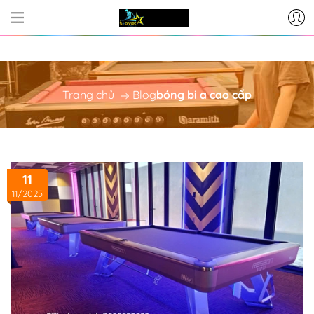
CƠ SỞ CUNG CẤP BÀN BI-A - 
Trang chủ
Blog
bóng bi a cao cấp
11
11/2025