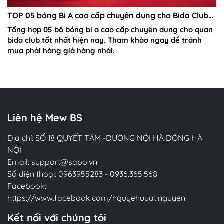
TOP 05 bóng Bi A cao cấp chuyên dụng cho Bida Club
tốt nhất
Tổng hợp 05 bộ bóng bi a cao cấp chuyên dụng cho quan
bida club tốt nhất hiện nay. Tham khảo ngay để tránh
mua phải hàng giả hàng nhái.
Liên hệ Mew BS
Địa chỉ: SỐ 18 QUYẾT TÂM -DƯƠNG NỘI HÀ ĐÔNG HÀ
NỘI
Email:
support@sapo.vn
Số điện thoại:
0963955283
-
0936.365.568
Facebook:
https://www.facebook.com/nguyehuuat.nguyen
Kết nối với chúng tôi