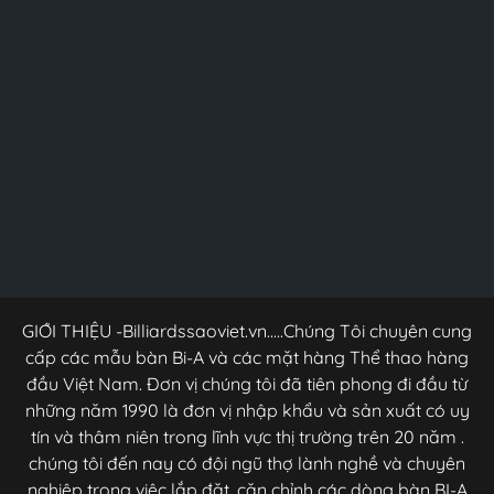
GIỚI THIỆU -Billiardssaoviet.vn.....Chúng Tôi chuyên cung
cấp các mẫu bàn Bi-A và các mặt hàng Thể thao hàng
đầu Việt Nam. Đơn vị chúng tôi đã tiên phong đi đầu từ
những năm 1990 là đơn vị nhập khẩu và sản xuất có uy
tín và thâm niên trong lĩnh vực thị trường trên 20 năm .
chúng tôi đến nay có đội ngũ thợ lành nghề và chuyên
nghiệp trong việc lắp đặt ,căn chỉnh các dòng bàn BI-A