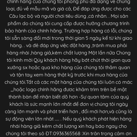
chính hãng của chúng tôi phong phú đa dạng về chủng
loại, đủ về mẫu mã và giá cả, Để đáp ứng được cho các
Câu lạc bộ và người chơi tiêu dùng ,cá nhân. . Mọi sản
phẩm do chúng tôi cung cấp được hưởng chương trình
bảo hành của chính hãng. Trường hợp hàng có lỗi, chúng
tôi sẵn sàng đổi mới trong thời gian 5 ngày kể từ khi giao
hàng. . và đê đáp ứng việc đặt hàng ,tránh mua phải
hàng nhái ,hàng giả,kém chất lượng Một lần nữa Chúng
tôi kính mời Qúy khách hàng hãy bớt chút thời gian qua
xưởng sx hoặc qua kho hàng của chúng tôi thăm quan
và tận tay xem hàng thật kỹ trước khi mua hàng của
chúng tôi.Tất cả các mặt hàng của chúng tôi luôn có mác
,,,hoặc logo chính hãng đươc khảm trìm trên bề mặt
thành bàn để nhận biết dõ hơn -Sự quan tâm của quý
khách là sức mạnh lớn nhất để đơn vị chúng tôi ngày
càng lớn mạnh và phát triển hơn , đổi mới hơn,và cũng là
sự động viên lớn nhât ..... . Nếu quý khách phát hiện hàng
nhái hàng giả kém chất lượng xin hay báo ngay cho
chúng tôi theo sô ĐT:0936365568 :Xin trân trọng cảm ơn