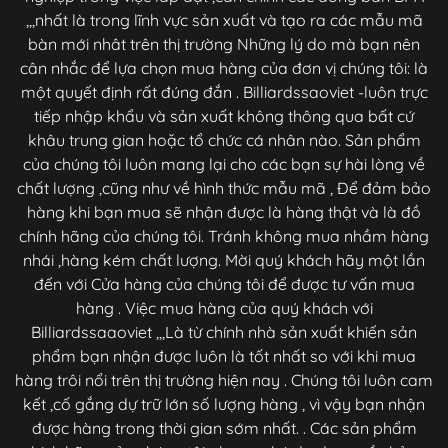
,,,nhất là trong lĩnh vực sản xuất và tạo ra các mẫu mã
bàn mới nhât trên thị trường Những lý do mà bạn nên
cân nhắc để lựa chọn mua hàng của đơn vị chúng tôi: là
một quyết định rất đúng đắn . Billiardssaoviet -luôn trực
tiếp nhập khẩu và sản xuất không thông qua bất cứ
khâu trung gian hoặc tổ chức cá nhân nào. Sản phẩm
của chúng tôi luôn mang lại cho các bạn sự hài lòng về
chất lượng ,cũng như về hình thức mẫu mã , Để đảm bảo
hàng khi bạn mua sẽ nhận được là hàng thật và là đồ
chính hãng của chúng tôi. Tránh không mua nhầm hàng
nhái ,hàng kém chất lượng. Mời quý khách hãy một lần
đến với Cửa hàng của chúng tôi để được tư vấn mua
hàng . Việc mua hàng của quý khách với
Billiardssaaoviet ,,,Là từ chính nhà sản xuất khiến sản
phẩm bạn nhận được luôn là tốt nhất so với khi mua
hàng trôi nổi trên thị trường hiện nay . Chúng tôi luôn cam
kết ,cố gắng dự trữ lớn số lượng hàng , vì vậy bạn nhận
được hàng trong thời gian sớm nhất. . Các sản phẩm