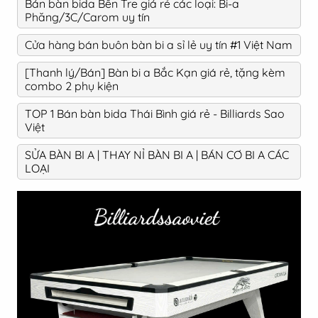
Bán bàn bida Bến Tre giá rẻ các loại: Bi-a
Phăng/3C/Carom uy tín
Cửa hàng bán buôn bàn bi a sỉ lẻ uy tín #1 Việt Nam
[Thanh lý/Bán] Bàn bi a Bắc Kạn giá rẻ, tặng kèm
combo 2 phụ kiện
TOP 1 Bán bàn bida Thái Bình giá rẻ - Billiards Sao
Việt
SỬA BÀN BI A | THAY NỈ BÀN BI A | BÁN CƠ BI A CÁC
LOẠI