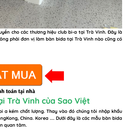
yền cho các thương hiệu club bi-a tại Trà Vinh. Đây là
ông phải đơn vị làm bàn bida tại Trà Vinh nào cũng có
i Trà Vinh của Sao Việt
 bi a kém chất lượng. Thay vào đó chúng tôi nhập khẩu
ngKong, China. Korea .... Dưới đây là các mẫu bàn bida
ên quan tâm.