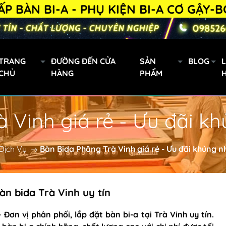
BI-A - PHỤ KIỆN BI-A CƠ GẬY-BÓNG B
TRANG
ĐƯỜNG ĐẾN CỬA
SẢN
BLOG
L
CHỦ
HÀNG
PHẨM
 Vinh giá rẻ - Ưu đãi 
Gậy bi a xách tay
Mini
Dịch Vụ
Bàn Bida Phăng Trà Vinh giá rẻ - Ưu đãi khủng 
Cơ Bida Predator
h
Gậy Fury
n bida Trà Vinh uy tín
oanh
Đơn vị phân phối, lắp đặt bàn bi-a tại Trà Vinh uy tín.