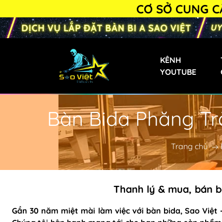
CƠ SỞ CUNG CẤP BÀN 
KÊNH
YOUTUBE
Bàn Bida Phăng Trà
Bàn Bi-a Phăng
Bàn Bida Phăng 
Trang chủ
Bàn Bi-a Gia Đìn
Bàn Bi-a Mini
Thanh lý & mua, bán bà
Bàn Bi-a Trẻ Em
Bàn Bi-a Liên D
Gần 30 năm miệt mài làm việc với bàn bida, Sao Việt - 