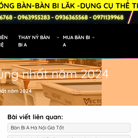
ÀN-BÀN BI LĂK -DỤNG CỤ THỂ THAO SĐ
IÊN
THAY NỶ BÀN
MUA BÀN BI
HỆ
BI A
A
khủng nhất năm 2024
Bàn Bi-a 9019 lướt
nhất năm 2024
Bài viết liên quan:
Bàn Bi A Hà Nội Giá Tốt