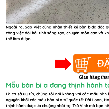
Ngoài ra, Sao Việt cũng nhận thiết kế bàn bida độc qu
công việc đòi hỏi tính sáng tạo, chuyên môn cao và kh
thể làm được.
Mẫu bàn bi a đang thịnh hành tạ
Là cơ sở uy tín, chúng tôi nói không với các mẫu bàn
nguyên khối các mẫu bàn bi a từ quốc tế: Đài Loan, Ho
thịnh hành được ưa chuộng nhất tại Trà Vinh mà bạn n