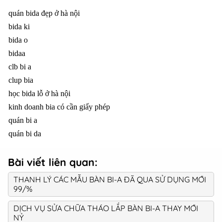
quán bida đẹp ở hà nội
bida ki
bida o
bidaa
clb bi a
clup bia
học bida lỗ ở hà nội
kinh doanh bia có cần giấy phép
quán bi a
quán bi da
Bài viết liên quan:
THANH LÝ CÁC MẪU BÀN BI-A ĐÃ QUA SỬ DỤNG MỚI
99/%
DỊCH VỤ SỬA CHỮA THÁO LẮP BÀN BI-A THAY MỚI
NỶ