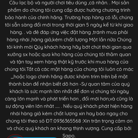
Câu lạc bộ và người chơi tiêu dùng ,cá nhân. . Mọi sản
phẩm do chúng tôi cung cấp được hưởng chương trình
bảo hành của chính hãng. Trường hợp hàng có lỗi, chúng
tôi sẵn sàng đổi mới trong thời gian 5 ngày kể từ khi giao
hàng. . và đê đáp ứng việc đặt hàng ,tránh mua phải
hàng nhái ,hàng giả,kém chất lượng Một lần nữa Chúng
tôi kính mời Qúy khách hàng hãy bớt chút thời gian qua
xưởng sx hoặc qua kho hàng của chúng tôi thăm quan
và tận tay xem hàng thật kỹ trước khi mua hàng của
chúng tôi.Tất cả các mặt hàng của chúng tôi luôn có mác
,,,hoặc logo chính hãng đươc khảm trìm trên bề mặt
thành bàn để nhận biết dõ hơn -Sự quan tâm của quý
khách là sức mạnh lớn nhất để đơn vị chúng tôi ngày
càng lớn mạnh và phát triển hơn , đổi mới hơn,và cũng là
sự động viên lớn nhât ..... . Nếu quý khách phát hiện hàng
nhái hàng giả kém chất lượng xin hay báo ngay cho
chúng tôi theo sô ĐT:0936365568 :Xin trân trọng cảm ơn
và chúc quý khách an khang thịnh vượng. Cung cấp bởi
Sapo.