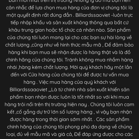
bàn mới nhât trên thị trường Những lý do mà bạn nên
cân nhắc để lựa chọn mua hàng của đơn vị chúng tôi: là
một quyết định rất đúng đắn . Billiardssaoviet -luôn trực
tiếp nhập khẩu và sản xuất không thông qua bất cứ
khâu trung gian hoặc tổ chức cá nhân nào. Sản phẩm
của chúng tôi luôn mang lại cho các bạn sự hài lòng về
chất lượng ,cũng như về hình thức mẫu mã , Để đảm bảo
hàng khi bạn mua sẽ nhận được là hàng thật và là đồ
chính hãng của chúng tôi. Tránh không mua nhầm hàng
nhái ,hàng kém chất lượng. Mời quý khách hãy một lần
đến với Cửa hàng của chúng tôi để được tư vấn mua
hàng . Việc mua hàng của quý khách với
Billiardssaaoviet ,,,Là từ chính nhà sản xuất khiến sản
phẩm bạn nhận được luôn là tốt nhất so với khi mua
hàng trôi nổi trên thị trường hiện nay . Chúng tôi luôn cam
kết ,cố gắng dự trữ lớn số lượng hàng , vì vậy bạn nhận
được hàng trong thời gian sớm nhất. . Các sản phẩm
chính hãng của chúng tôi phong phú đa dạng về chủng
loại, đủ về mẫu mã và giá cả, Để đáp ứng được cho các