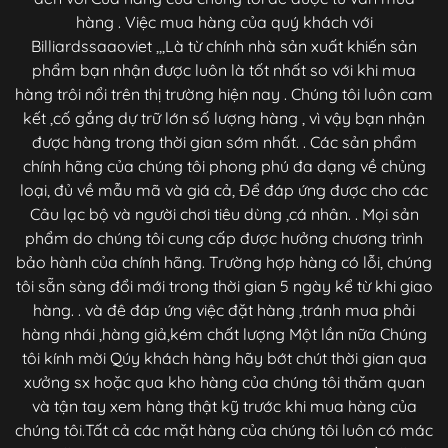
hàng . Việc mua hàng của quý khách với
Billiardssaaoviet ,,,Là từ chính nhà sản xuất khiến sản
phẩm bạn nhận được luôn là tốt nhất so với khi mua
hàng trôi nổi trên thị trường hiện nay . Chúng tôi luôn cam
kết ,cố gắng dự trữ lớn số lượng hàng , vì vậy bạn nhận
được hàng trong thời gian sớm nhất. . Các sản phẩm
chính hãng của chúng tôi phong phú đa dạng về chủng
loại, đủ về mẫu mã và giá cả, Để đáp ứng được cho các
Câu lạc bộ và người chơi tiêu dùng ,cá nhân. . Mọi sản
phẩm do chúng tôi cung cấp được hưởng chương trình
bảo hành của chính hãng. Trường hợp hàng có lỗi, chúng
tôi sẵn sàng đổi mới trong thời gian 5 ngày kể từ khi giao
hàng. . và đê đáp ứng việc đặt hàng ,tránh mua phải
hàng nhái ,hàng giả,kém chất lượng Một lần nữa Chúng
tôi kính mời Qúy khách hàng hãy bớt chút thời gian qua
xưởng sx hoặc qua kho hàng của chúng tôi thăm quan
và tận tay xem hàng thật kỹ trước khi mua hàng của
chúng tôi.Tất cả các mặt hàng của chúng tôi luôn có mác