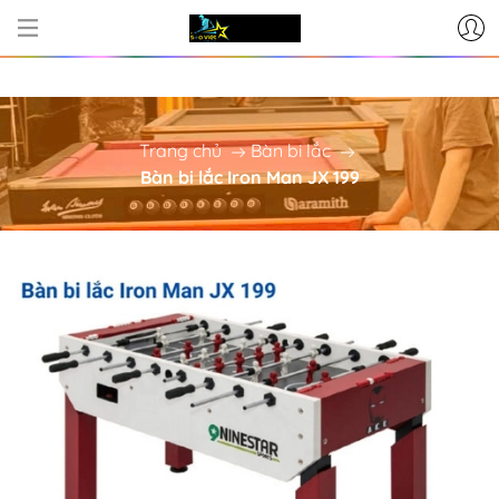
Ở CUNG CẤP BÀN BI-A - PHỤ KIỆN BI-
Trang chủ
Bàn bi lắc
Bàn bi lắc Iron Man JX 199