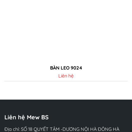
BÀN LEO 9024
Liên hệ
Chi tiết
Liên hệ Mew BS
Địa chỉ: SỐ 18 QUYẾT TÂM -DƯƠNG NỘI HÀ ĐÔNG HÀ