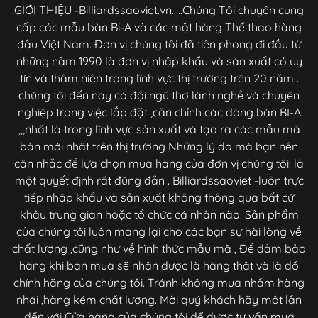
GIỚI THIỆU -Billiardssaoviet.vn.....Chúng Tôi chuyên cung
cấp các mẫu bàn Bi-A và các mặt hàng Thể thao hàng
đầu Việt Nam. Đơn vị chúng tôi đã tiên phong đi đầu từ
những năm 1990 là đơn vị nhập khẩu và sản xuất có uy
tín và thâm niên trong lĩnh vực thị trường trên 20 năm .
chúng tôi đến nay có đội ngũ thợ lành nghề và chuyên
nghiệp trong việc lắp đặt ,căn chỉnh các dòng bàn BI-A
,,,nhất là trong lĩnh vực sản xuất và tạo ra các mẫu mã
bàn mới nhât trên thị trường Những lý do mà bạn nên
cân nhắc để lựa chọn mua hàng của đơn vị chúng tôi: là
một quyết định rất đúng đắn . Billiardssaoviet -luôn trực
tiếp nhập khẩu và sản xuất không thông qua bất cứ
khâu trung gian hoặc tổ chức cá nhân nào. Sản phẩm
của chúng tôi luôn mang lại cho các bạn sự hài lòng về
chất lượng ,cũng như về hình thức mẫu mã , Để đảm bảo
hàng khi bạn mua sẽ nhận được là hàng thật và là đồ
chính hãng của chúng tôi. Tránh không mua nhầm hàng
nhái ,hàng kém chất lượng. Mời quý khách hãy một lần
đến với Cửa hàng của chúng tôi để được tư vấn mua