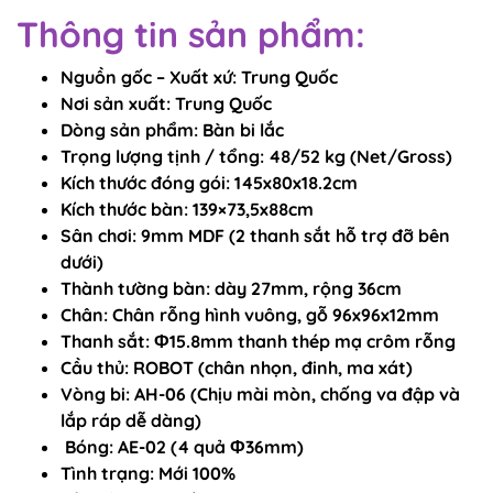
Thông tin sản phẩm:
Nguồn gốc – Xuất xứ: Trung Quốc
Nơi sản xuất: Trung Quốc
Dòng sản phẩm: Bàn bi lắc
Trọng lượng tịnh / tổng: 48/52 kg (Net/Gross)
Kích thước đóng gói: 145x80x18.2cm
Kích thước bàn: 139×73,5x88cm
Sân chơi: 9mm MDF (2 thanh sắt hỗ trợ đỡ bên
dưới)
Thành tường bàn: dày 27mm, rộng 36cm
Chân: Chân rỗng hình vuông, gỗ 96x96x12mm
Thanh sắt: Ф15.8mm thanh thép mạ crôm rỗng
Cầu thủ: ROBOT (chân nhọn, đinh, ma xát)
Vòng bi: AH-06 (Chịu mài mòn, chống va đập và
lắp ráp dễ dàng)
Bóng: AE-02 (4 quả Ф36mm)
Tình trạng: Mới 100%