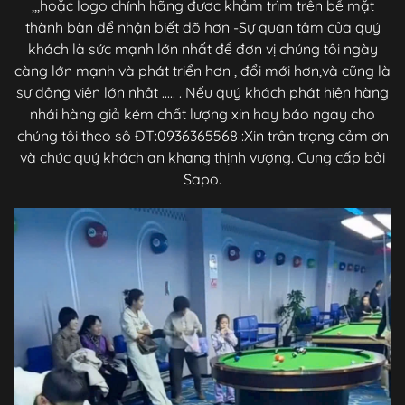
,,,hoặc logo chính hãng đươc khảm trìm trên bề mặt
thành bàn để nhận biết dõ hơn -Sự quan tâm của quý
khách là sức mạnh lớn nhất để đơn vị chúng tôi ngày
càng lớn mạnh và phát triển hơn , đổi mới hơn,và cũng là
sự động viên lớn nhât ..... . Nếu quý khách phát hiện hàng
nhái hàng giả kém chất lượng xin hay báo ngay cho
chúng tôi theo sô ĐT:0936365568 :Xin trân trọng cảm ơn
và chúc quý khách an khang thịnh vượng. Cung cấp bởi
Sapo.