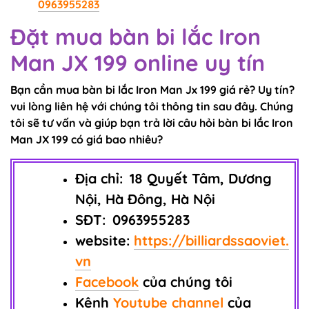
0963955283
Đặt mua bàn bi lắc Iron
Man JX 199 online uy tín
Bạn cần mua bàn bi lắc Iron Man Jx 199 giá rẻ? Uy tín?
vui lòng liên hệ với chúng tôi thông tin sau đây. Chúng
tôi sẽ tư vấn và giúp bạn trả lời câu hỏi bàn bi lắc Iron
Man JX 199 có giá bao nhiêu?
Địa chỉ:
18 Quyết Tâm, Dương
Nội, Hà Đông, Hà Nội
SĐT:
0963955283
website:
https://billiardssaoviet.
vn
Facebook
của chúng tôi
Kênh
Youtube channel
của