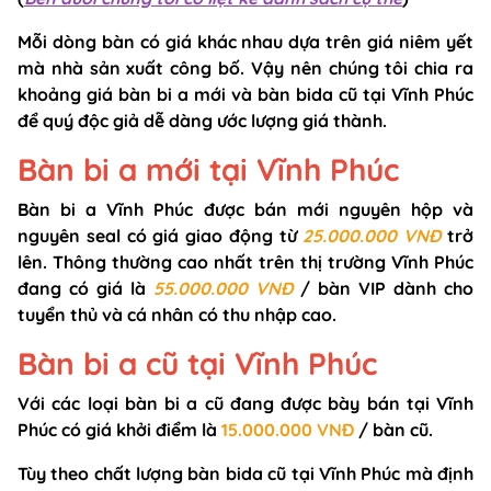
Mỗi dòng bàn có giá khác nhau dựa trên giá niêm yết
mà nhà sản xuất công bố. Vậy nên chúng tôi chia ra
khoảng giá bàn bi a mới và bàn bida cũ tại Vĩnh Phúc
để quý độc giả dễ dàng ước lượng giá thành.
Bàn bi a mới tại Vĩnh Phúc
Bàn bi a Vĩnh Phúc được bán mới nguyên hộp và
nguyên seal có giá giao động từ
25.000.000 VNĐ
trở
lên. Thông thường cao nhất trên thị trường Vĩnh Phúc
đang có giá là
55.000.000 VNĐ
/ bàn VIP dành cho
tuyển thủ và cá nhân có thu nhập cao.
Bàn bi a cũ tại Vĩnh Phúc
Với các loại bàn bi a cũ đang được bày bán tại Vĩnh
Phúc có giá khởi điểm là
15.000.000 VNĐ
/ bàn cũ.
Tùy theo chất lượng bàn bida cũ tại Vĩnh Phúc mà định