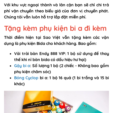
Với khu vực ngoại thành và lân cận bạn sẽ chỉ chi trả
phí vận chuyển theo biểu giá của đơn vị chuyển phát.
Chúng tôi vẫn luôn hỗ trợ lắp đặt miễn phí.
Tặng kèm phụ kiện bi a đi kèm
Thời điểm hiện tại Sao Việt vẫn tặng kèm các vận
dụng là phụ kiện Bida cho khách hàng. Bao gồm:
Vải trải bàn Endy 888 VIP: 1 bộ sử dụng để thay
thế khi nỉ bàn bida có dấu hiệu hư hại)
Gậy bi a
: Số lượng 1 bộ (2 chiếc - Không bao gồm
phụ kiện chăm sóc)
Bóng Cyclop
bi a: 1 bộ 16 quả (1 bi trắng và 15 bi
khác)