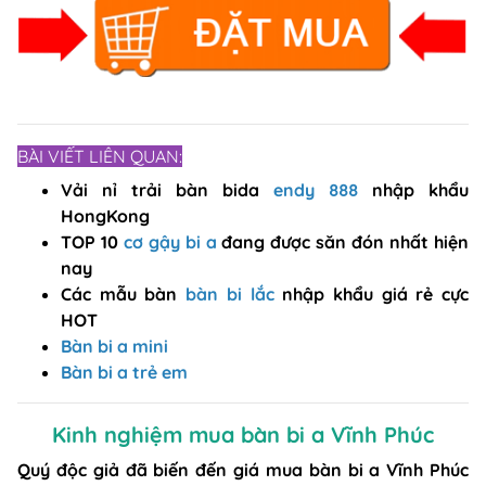
BÀI VIẾT LIÊN QUAN:
Vải nỉ trải bàn bida
endy 888
nhập khẩu
HongKong
TOP 10
cơ gậy bi a
đang được săn đón nhất hiện
nay
Các mẫu bàn
bàn bi lắc
nhập khẩu giá rẻ cực
HOT
Bàn bi a mini
Bàn bi a trẻ em
Kinh nghiệm mua bàn bi a Vĩnh Phúc
Quý độc giả đã biến đến giá mua bàn bi a Vĩnh Phúc