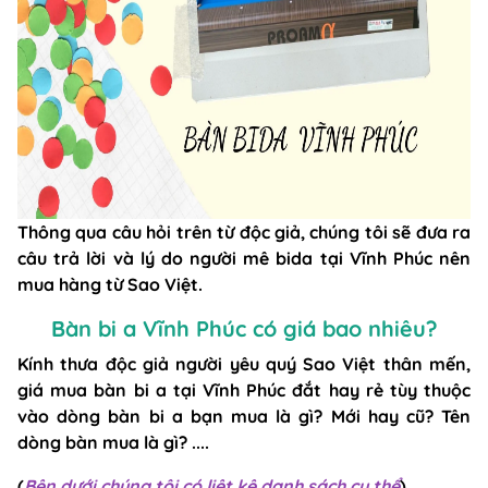
Thông qua câu hỏi trên từ độc giả, chúng tôi sẽ đưa ra
câu trả lời và lý do người mê bida tại Vĩnh Phúc nên
mua hàng từ Sao Việt.
Bàn bi a Vĩnh Phúc có giá bao nhiêu?
Kính thưa độc giả người yêu quý Sao Việt thân mến,
giá mua bàn bi a tại Vĩnh Phúc đắt hay rẻ tùy thuộc
vào dòng bàn bi a bạn mua là gì? Mới hay cũ? Tên
dòng bàn mua là gì? ....
(
Bên dưới chúng tôi có liệt kê danh sách cụ thể
)