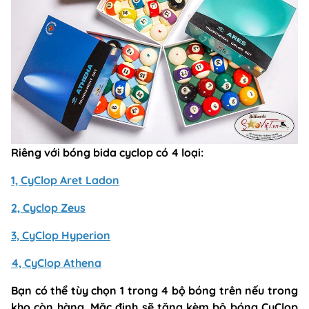
Riêng với bóng bida cyclop có 4 loại:
1, CyClop Aret Ladon
2, Cyclop Zeus
3, CyClop Hyperion
4, CyClop Athena
Bạn có thể tùy chọn 1 trong 4 bộ bóng trên nếu trong
kho còn hàng. Mặc định sẽ tặng kèm bộ bóng CyClop