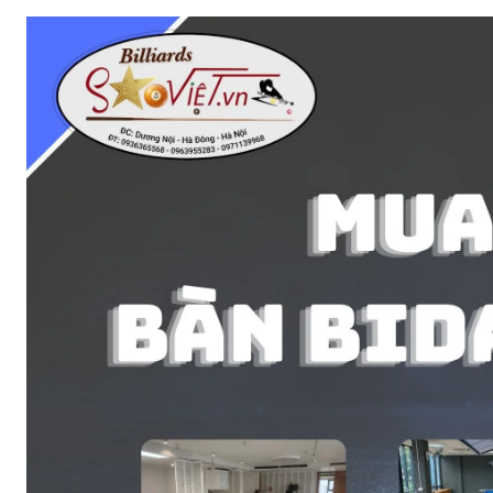
Bàn Bi-a Drago
Bàn Bi-a Thi Đấu
Vải nỉ trải bàn B
Quấn chỉ cơ bid
Bo đầu cơ bida
Bọc da cơ bida
Phụ kiện BiDa
Găng tay Bida
Băng Cao Su
Bóng Bi A
Nơ Bi A