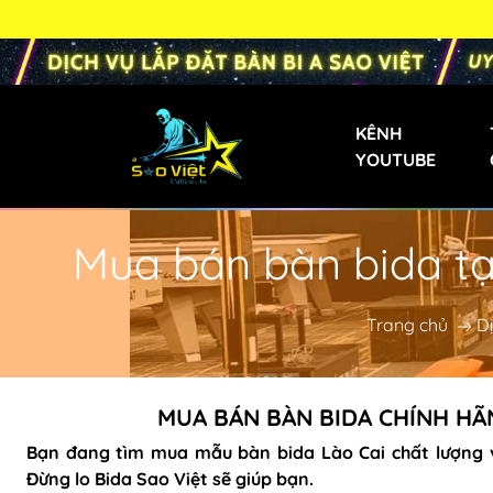
KÊNH
YOUTUBE
Mua bán bàn bida tạ
Bàn Bi-a Phăng
Bàn Bida Phăng 
Trang chủ
D
Bàn Bi-a Gia Đìn
Bàn Bi-a Mini
MUA BÁN BÀN BIDA CHÍNH HÃNG
Bàn Bi-a Trẻ Em
Bạn đang tìm mua mẫu
bàn bida Lào Cai
chất lượng v
Bàn Bi-a Liên D
Đừng lo Bida Sao Việt sẽ giúp bạn.