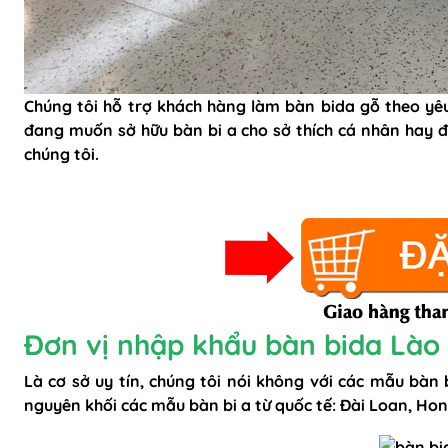
Chúng tôi hỗ trợ khách hàng
làm bàn bida gỗ
theo yêu
đang muốn sở hữu bàn bi a cho sở thích cá nhân hay đa
chúng tôi.
Đơn vị nhập khẩu bàn bida Lào C
Là cơ sở uy tín, chúng tôi nói không với các mẫu bàn
nguyên khối các mẫu bàn bi a từ quốc tế: Đài Loan, Hong