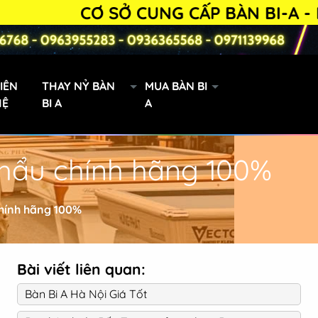
CƠ SỞ CUNG CẤP BÀN BI-A - PHỤ KI
IÊN
THAY NỶ BÀN
MUA BÀN BI
HỆ
BI A
A
khẩu chính hãng 100%
Bàn Bi-a 9019 lướt
chính hãng 100%
Bài viết liên quan:
Bàn Bi A Hà Nội Giá Tốt