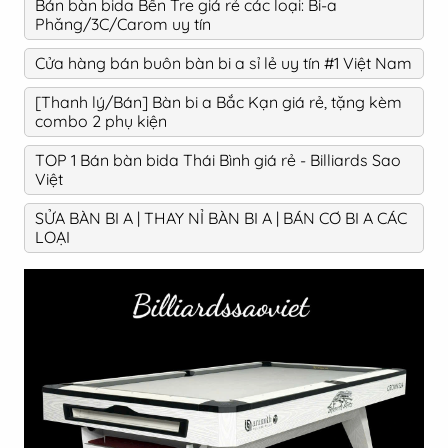
Bán bàn bida Bến Tre giá rẻ các loại: Bi-a
Phăng/3C/Carom uy tín
Cửa hàng bán buôn bàn bi a sỉ lẻ uy tín #1 Việt Nam
[Thanh lý/Bán] Bàn bi a Bắc Kạn giá rẻ, tặng kèm
combo 2 phụ kiện
TOP 1 Bán bàn bida Thái Bình giá rẻ - Billiards Sao
Việt
SỬA BÀN BI A | THAY NỈ BÀN BI A | BÁN CƠ BI A CÁC
LOẠI