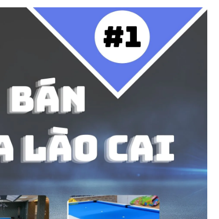
n
i-a
Bàn bi lắc văn phòng
a
Phụ kiện bàn bi lắc
Bàn bi lắc gia đình
Bàn bi lắc mini
Bàn bi lắc cũ