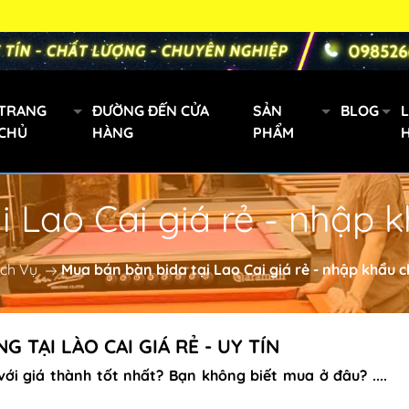
TRANG
ĐƯỜNG ĐẾN CỬA
SẢN
BLOG
L
CHỦ
HÀNG
PHẨM
i Lao Cai giá rẻ - nhập 
Gậy bi a xách tay
Mini
ịch Vụ
Mua bán bàn bida tại Lao Cai giá rẻ - nhập khẩu 
Cơ Bida Predator
h
Gậy Fury
 TẠI LÀO CAI GIÁ RẺ - UY TÍN
ới giá thành tốt nhất? Bạn không biết mua ở đâu? ....
oanh