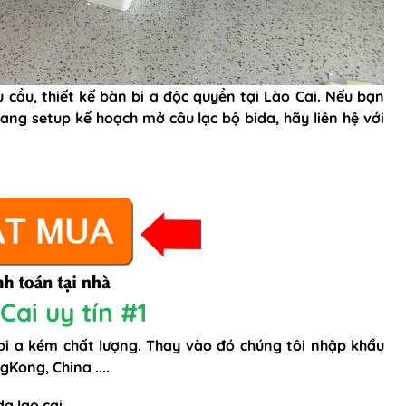
 cầu, thiết kế bàn bi a độc quyền tại Lào Cai. Nếu bạn
ng setup kế hoạch mở câu lạc bộ bida, hãy liên hệ với
ai uy tín #1
 bi a kém chất lượng. Thay vào đó chúng tôi nhập khẩu
Kong, China ....