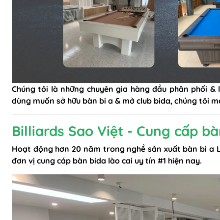
Chúng tôi là những chuyên gia hàng đầu phân phối & l
dùng muốn sở hữu bàn bi a & mở club bida, chúng tôi mở
Billiards Sao Việt - Cung cấp bà
Hoạt động hơn 20 năm trong nghề sản xuất bàn bi a Là
đơn vị cung cáp bàn bida lào cai uy tín #1 hiện nay.